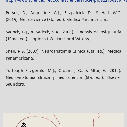
http://www.sciencedirect.com/science/article/pii/S221503661
Purves, D., Augustine, G.J., Fitzpatrick, D., & Hall, W.C.
(2015). Neuroscience (5ta. ed.). Médica Panamericana.
Sadock, B.J., & Sadock, V.A. (2008). Sinopsis de psiquiatría
(10ma. ed.). Lippincott Williams and Wilkins.
Snell, R.S. (2007). Neuroanatomía Clínica (6ta. ed.). Médica
Panamericana.
Turlough Fitzgerald, M.J., Gruener, G., & Mtui, E. (2012).
Neuroanatomía clínica y neurociencia (6ta. ed.). Elsevier
Saunders.