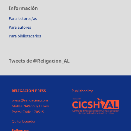
Información
Para lectores/as
Para autores
Para bibliotecarios
Tweets de @Religacion_AL
RELIGACIÓN PRESS
Published by:
press@religacion.com
Molles N49-59 y Olivos
Postal Code 170515
Quito, Ecuador
Follow us: