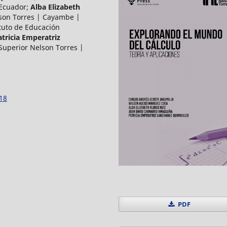
 Ecuador
;
Alba Elizabeth
lson Torres | Cayambe |
ituto de Educación
atricia Emperatriz
 Superior Nelson Torres |
118
PDF