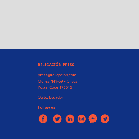
RELIGACIÓN PRESS
press@religacion.com
Molles N49-59 y Olivos
Postal Code 170515
Quito, Ecuador
Follow us: