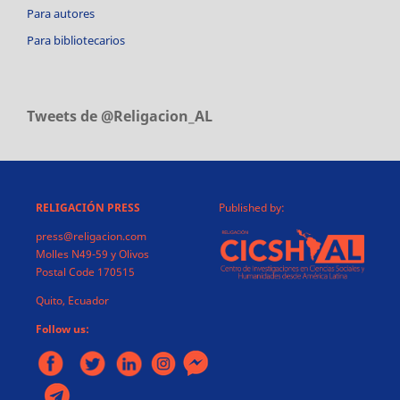
Para autores
Para bibliotecarios
Tweets de @Religacion_AL
RELIGACIÓN PRESS
Published by:
press@religacion.com
Molles N49-59 y Olivos
Postal Code 170515
Quito, Ecuador
Follow us: