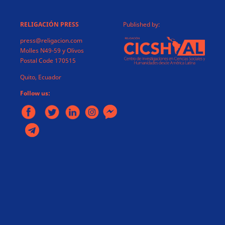
RELIGACIÓN PRESS
Published by:
press@religacion.com
Molles N49-59 y Olivos
Postal Code 170515
Quito, Ecuador
Follow us: