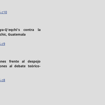
5.c10
a-Q’eqchi’s contra la
ochic, Guatemala
5.c9
unes frente al despojo
ones al debate teórico-
5.c8