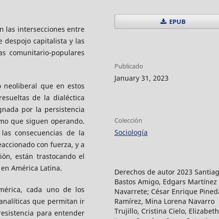
EPUB
n las intersecciones entre
e despojo capitalista y las
as comunitario-populares
Publicado
January 31, 2023
 neoliberal que en estos
esueltas de la dialéctica
gnada por la persistencia
Colección
ismo que siguen operando.
Sociología
 las consecuencias de la
reaccionado con fuerza, y a
ión, están trastocando el
a en América Latina.
Derechos de autor 2023 Santia
Bastos Amigo, Edgars Martínez
mérica, cada uno de los
Navarrete; César Enrique Pined
 analíticas que permitan ir
Ramírez, Mina Lorena Navarro
Trujillo, Cristina Cielo, Elizabeth
resistencia para entender