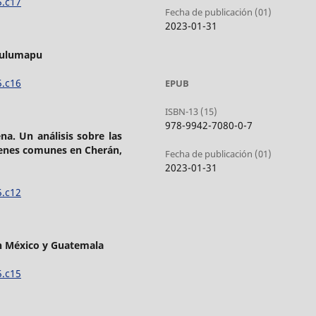
5.c17
Fecha de publicación (01)
2023-01-31
Ngulumapu
5.c16
EPUB
ISBN-13 (15)
978-9942-7080-0-7
a. Un análisis sobre las
bienes comunes en Cherán,
Fecha de publicación (01)
2023-01-31
5.c12
n México y Guatemala
5.c15