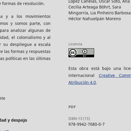
Lopez Canelas, Oscar Soto, Ana
y formas de resolución.
Cecilia Arteaga Böhrt, Sara
Mingorría, Lia Pinheiro Barbosa
ia y a los movimientos
Héctor Nahuelpán Moreno
amos y somos parte, con
para analizar algunas de
dad, el colonialismo y al
Licencia
r su despliegue a escala
 de las formas y respuestas
s políticas en las últimas
Esta obra está bajo una lice
internacional
Creative Com
Atribución 4.0
.
ete
PDF
ISBN-13 (15)
dad y despojo
978-9942-7080-0-7