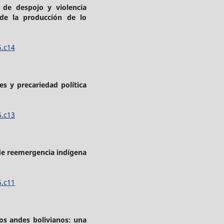
 de despojo y violencia
sde la producción de lo
5.c14
es y precariedad política
5.c13
de reemergencia indígena
5.c11
s andes bolivianos: una