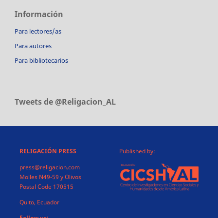
Información
Para lectores/as
Para autores
Para bibliotecarios
Tweets de @Religacion_AL
RELIGACIÓN PRESS
Published by:
press@religacion.com
Molles N49-59 y Olivos
Postal Code 170515
Quito, Ecuador
Follow us: